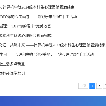
长|计算机学院2024级本科生心理团辅圆满结束
“DIY你的心灵画卷——戳戳乐羊毛毡”手工活动
浙理：“DIY你的发卡”完美收官
3级本科生班级心理班会圆满完成
交汇，共筑未来 ——计算机学院2023级本科生心理团辅圆满结束
神卫生日——心理部举办“编织美丽，手护心理健康”手工活动
恼|让生活多点新意
员翻转课堂培训
上页
1
2