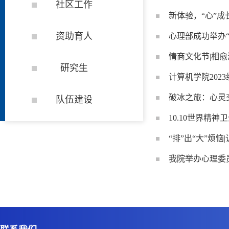
社区工作
新体验，“心”成
资助育人
心理部成功举办
情商文化节|相愈
研究生
计算机学院202
破冰之旅：心灵
队伍建设
10.10世界精
“排”出“大”烦
我院举办心理委