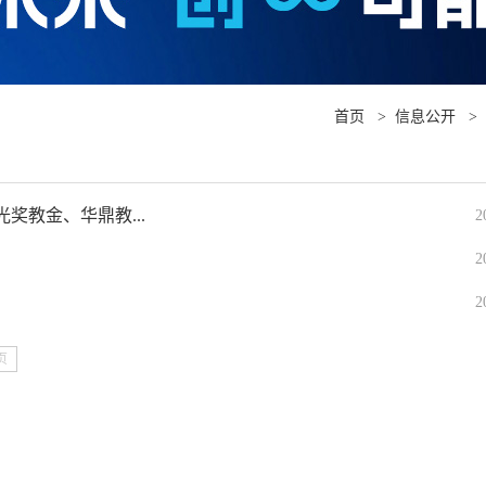
首页
>
信息公开
>
奖教金、华鼎教...
2
2
2
页