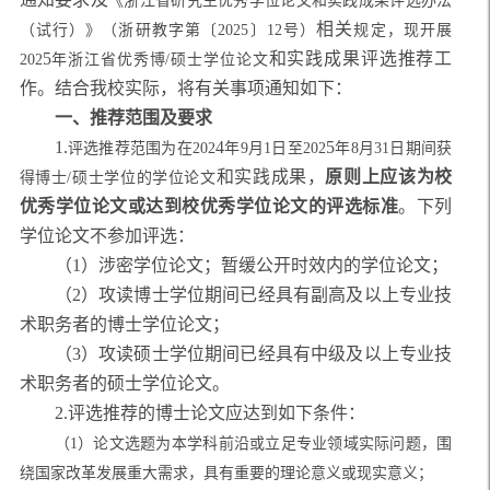
《浙江省研究生优秀学位论文和实践成果评选办法
相关
（试行）》（浙研教字第〔
2025〕12号）
规定，现开展
5
和实践成果
评选推荐工
202
年浙江省优秀博
/硕士学位论文
作。结合我校实际，将有关事项通知如下：
一、推荐范围
及要求
1.
4
5
评选推荐范围为在
202
年
9月1日至202
年
8月31日期间获
和实践成果，
原则上应该为校
得博士/硕士学位的学位论文
优秀学位论文或达到校优秀学位论文的评选标准
。下列
学位论文不参加评选：
（
1
）
涉密学位论文；
暂缓公开时效内的学位论文；
（
2
）
攻读博士学位期间已经具有副高及以上专业技
术职务者的
博士
学位论文；
（
3
）
攻读硕士学位期间已经具有中级及以上专业技
术职务者的
硕士
学位论文。
2.评选推荐的博士论文应达到如下条件：
（
1）论文选题为本学科前沿或立足专业领域实际问题，围
绕国家改革发展重大需求，具有重要的理论意义或现实意义；