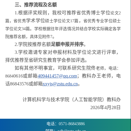
三、推荐流程及名额
1.根据
评奖规则
，我校可推荐省优秀博士学位
论文
2
学术学位
，
篇，省优秀
硕士学位论文
17篇
省优秀专业学位硕士
学位论文
34篇
。学校根据往年评选情况并结合学校实际确定各学
。
院推荐名额，具体见附件
7
2.学院
按推荐名额
足额申报并排序
。
3.学校
邀请专家
对
申报材料及
学位论文进行评审，
择优推荐至省研究生教育学会参加评选。
如有其他不明事宜，可联系研究生院
佟
老师，电话：
0616或邮箱
409441457@qq.com
；教科办王老师，电
8684
话86843576或邮箱
xxyjs@zstu.edu.cn
。
计算机科学与技术学院（人工智能学院）教科办
202
6
年
4
月
28
日
电话：0571-86843886