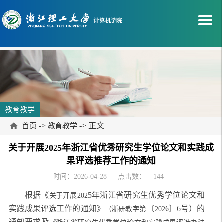
教育教学
->
-> 正文
首页
教育教学
关于开展2025年浙江省优秀研究生学位论文和实践成
果评选推荐工作的通知
时间：2026-04-28
点击数：
144
根据
《
5
年浙江省研究生优秀学位论文和
关于开展
202
实践成果评选工作的通知
》
〔
6
〕
6
号）
的
（浙研教字第
202
通知要求及